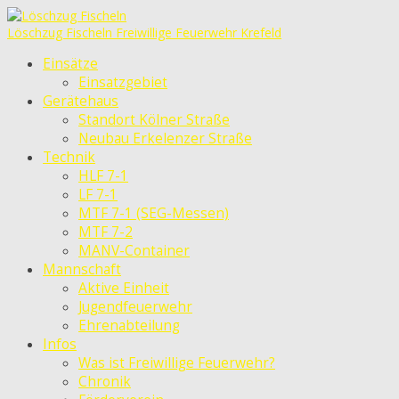
Löschzug Fischeln
Freiwillige Feuerwehr Krefeld
Einsätze
Einsatzgebiet
Gerätehaus
Standort Kölner Straße
Neubau Erkelenzer Straße
Technik
HLF 7-1
LF 7-1
MTF 7-1 (SEG-Messen)
MTF 7-2
MANV-Container
Mannschaft
Aktive Einheit
Jugendfeuerwehr
Ehrenabteilung
Infos
Was ist Freiwillige Feuerwehr?
Chronik