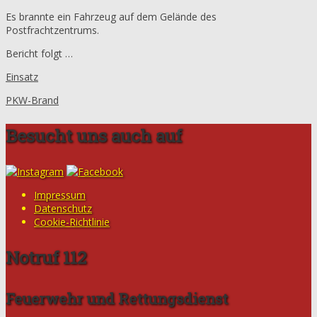
Es brannte ein Fahrzeug auf dem Gelände des
Postfrachtzentrums.
Bericht folgt …
Einsatz
PKW-Brand
Besucht uns auch auf
Impressum
Datenschutz
Cookie-Richtlinie
Notruf 112
Feuerwehr und Rettungsdienst