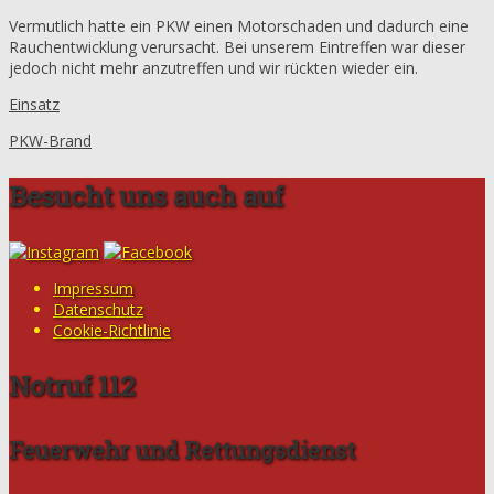
Vermutlich hatte ein PKW einen Motorschaden und dadurch eine
Rauchentwicklung verursacht. Bei unserem Eintreffen war dieser
jedoch nicht mehr anzutreffen und wir rückten wieder ein.
Einsatz
PKW-Brand
Besucht uns auch auf
Impressum
Datenschutz
Cookie-Richtlinie
Notruf 112
Feuerwehr und Rettungsdienst