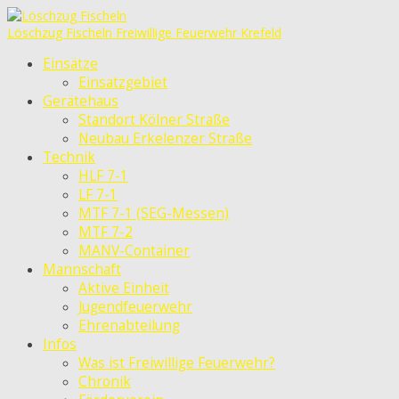
Löschzug Fischeln
Freiwillige Feuerwehr Krefeld
Einsätze
Einsatzgebiet
Gerätehaus
Standort Kölner Straße
Neubau Erkelenzer Straße
Technik
HLF 7-1
LF 7-1
MTF 7-1 (SEG-Messen)
MTF 7-2
MANV-Container
Mannschaft
Aktive Einheit
Jugendfeuerwehr
Ehrenabteilung
Infos
Was ist Freiwillige Feuerwehr?
Chronik