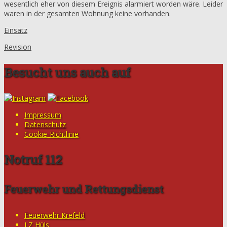
wesentlich eher von diesem Ereignis alarmiert worden wäre. Leider
waren in der gesamten Wohnung keine vorhanden.
Einsatz
Revision
Besucht uns auch auf
Impressum
Datenschutz
Cookie-Richtlinie
Notruf 112
Feuerwehr und Rettungsdienst
Feuerwehr Krefeld
LZ Hüls