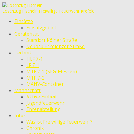
Löschzug Fischeln
Freiwillige Feuerwehr Krefeld
Einsätze
Einsatzgebiet
Gerätehaus
Standort Kölner Straße
Neubau Erkelenzer Straße
Technik
HLF 7-1
LF 7-1
MTF 7-1 (SEG-Messen)
MTF 7-2
MANV-Container
Mannschaft
Aktive Einheit
Jugendfeuerwehr
Ehrenabteilung
Infos
Was ist Freiwillige Feuerwehr?
Chronik