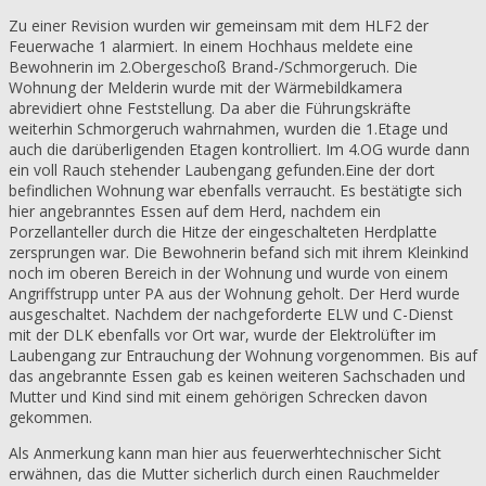
Zu einer Revision wurden wir gemeinsam mit dem HLF2 der
Feuerwache 1 alarmiert. In einem Hochhaus meldete eine
Bewohnerin im 2.Obergeschoß Brand-/Schmorgeruch. Die
Wohnung der Melderin wurde mit der Wärmebildkamera
abrevidiert ohne Feststellung. Da aber die Führungskräfte
weiterhin Schmorgeruch wahrnahmen, wurden die 1.Etage und
auch die darüberligenden Etagen kontrolliert. Im 4.OG wurde dann
ein voll Rauch stehender Laubengang gefunden.Eine der dort
befindlichen Wohnung war ebenfalls verraucht. Es bestätigte sich
hier angebranntes Essen auf dem Herd, nachdem ein
Porzellanteller durch die Hitze der eingeschalteten Herdplatte
zersprungen war. Die Bewohnerin befand sich mit ihrem Kleinkind
noch im oberen Bereich in der Wohnung und wurde von einem
Angriffstrupp unter PA aus der Wohnung geholt. Der Herd wurde
ausgeschaltet. Nachdem der nachgeforderte ELW und C-Dienst
mit der DLK ebenfalls vor Ort war, wurde der Elektrolüfter im
Laubengang zur Entrauchung der Wohnung vorgenommen. Bis auf
das angebrannte Essen gab es keinen weiteren Sachschaden und
Mutter und Kind sind mit einem gehörigen Schrecken davon
gekommen.
Als Anmerkung kann man hier aus feuerwerhtechnischer Sicht
erwähnen, das die Mutter sicherlich durch einen Rauchmelder