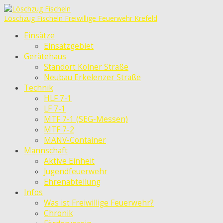
Löschzug Fischeln
Freiwillige Feuerwehr Krefeld
Einsätze
Einsatzgebiet
Gerätehaus
Standort Kölner Straße
Neubau Erkelenzer Straße
Technik
HLF 7-1
LF 7-1
MTF 7-1 (SEG-Messen)
MTF 7-2
MANV-Container
Mannschaft
Aktive Einheit
Jugendfeuerwehr
Ehrenabteilung
Infos
Was ist Freiwillige Feuerwehr?
Chronik