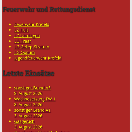
Feuerwehr und Rettungsdienst
Feuerwehr Krefeld
LZ Hüls
LZ Uerdingen
LG Traar
LG Gellep-Stratum
LG Oppum
Jugendfeuerwehr Krefeld
Letzte Einsätze
sonstiger Brand A3
8. August 2026
Wachbesetzung FW 1
8. August 2026
sonstiger Brand A1
3. August 2026
Gasgeruch
3. August 2026