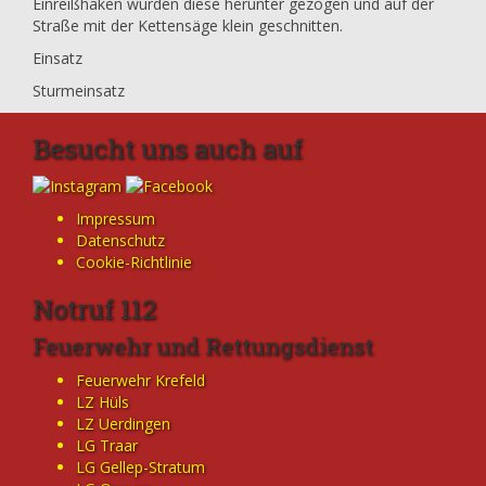
Einreißhaken wurden diese herunter gezogen und auf der
Straße mit der Kettensäge klein geschnitten.
Einsatz
Sturmeinsatz
Besucht uns auch auf
Impressum
Datenschutz
Cookie-Richtlinie
Notruf 112
Feuerwehr und Rettungsdienst
Feuerwehr Krefeld
LZ Hüls
LZ Uerdingen
LG Traar
LG Gellep-Stratum