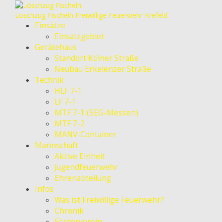
Löschzug Fischeln
Freiwillige Feuerwehr Krefeld
Einsätze
Einsatzgebiet
Gerätehaus
Standort Kölner Straße
Neubau Erkelenzer Straße
Technik
HLF 7-1
LF 7-1
MTF 7-1 (SEG-Messen)
MTF 7-2
MANV-Container
Mannschaft
Aktive Einheit
Jugendfeuerwehr
Ehrenabteilung
Infos
Was ist Freiwillige Feuerwehr?
Chronik
Förderverein