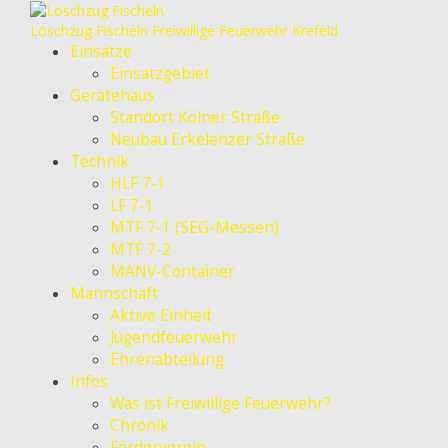
Löschzug Fischeln
Freiwillige Feuerwehr Krefeld
Einsätze
Einsatzgebiet
Gerätehaus
Standort Kölner Straße
Neubau Erkelenzer Straße
Technik
HLF 7-1
LF 7-1
MTF 7-1 (SEG-Messen)
MTF 7-2
MANV-Container
Mannschaft
Aktive Einheit
Jugendfeuerwehr
Ehrenabteilung
Infos
Was ist Freiwillige Feuerwehr?
Chronik
Förderverein