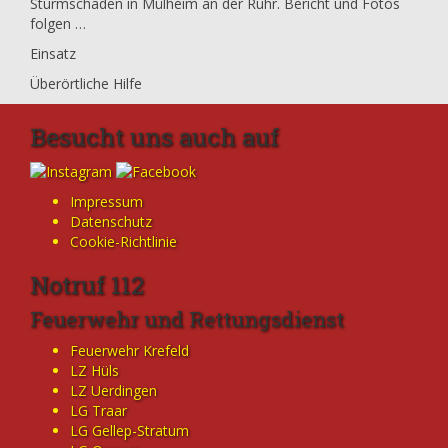
Sturmschäden in Mülheim an der Ruhr. Bericht und Fotos
folgen …
Einsatz
Überörtliche Hilfe
Besucht uns auch auf
Impressum
Datenschutz
Cookie-Richtlinie
Notruf 112
Feuerwehr und Rettungsdienst
Feuerwehr Krefeld
LZ Hüls
LZ Uerdingen
LG Traar
LG Gellep-Stratum