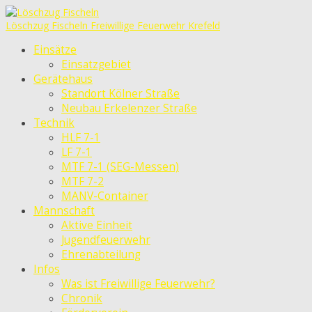
Löschzug Fischeln
Freiwillige Feuerwehr Krefeld
Einsätze
Einsatzgebiet
Gerätehaus
Standort Kölner Straße
Neubau Erkelenzer Straße
Technik
HLF 7-1
LF 7-1
MTF 7-1 (SEG-Messen)
MTF 7-2
MANV-Container
Mannschaft
Aktive Einheit
Jugendfeuerwehr
Ehrenabteilung
Infos
Was ist Freiwillige Feuerwehr?
Chronik