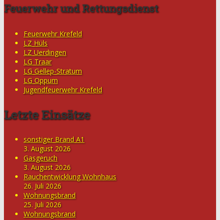
Feuerwehr und Rettungsdienst
Feuerwehr Krefeld
LZ Hüls
LZ Uerdingen
LG Traar
LG Gellep-Stratum
LG Oppum
Jugendfeuerwehr Krefeld
Letzte Einsätze
sonstiger Brand A1
3. August 2026
Gasgeruch
3. August 2026
Rauchentwicklung Wohnhaus
26. Juli 2026
Wohnungsbrand
25. Juli 2026
Wohnungsbrand