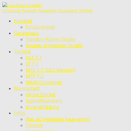
Löschzug Fischeln
Freiwillige Feuerwehr Krefeld
Einsätze
Einsatzgebiet
Gerätehaus
Standort Kölner Straße
Neubau Erkelenzer Straße
Technik
HLF 7-1
LF 7-1
MTF 7-1 (SEG-Messen)
MTF 7-2
MANV-Container
Mannschaft
Aktive Einheit
Jugendfeuerwehr
Ehrenabteilung
Infos
Was ist Freiwillige Feuerwehr?
Chronik