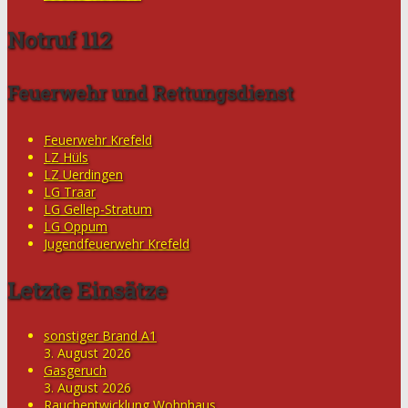
Notruf 112
Feuerwehr und Rettungsdienst
Feuerwehr Krefeld
LZ Hüls
LZ Uerdingen
LG Traar
LG Gellep-Stratum
LG Oppum
Jugendfeuerwehr Krefeld
Letzte Einsätze
sonstiger Brand A1
3. August 2026
Gasgeruch
3. August 2026
Rauchentwicklung Wohnhaus