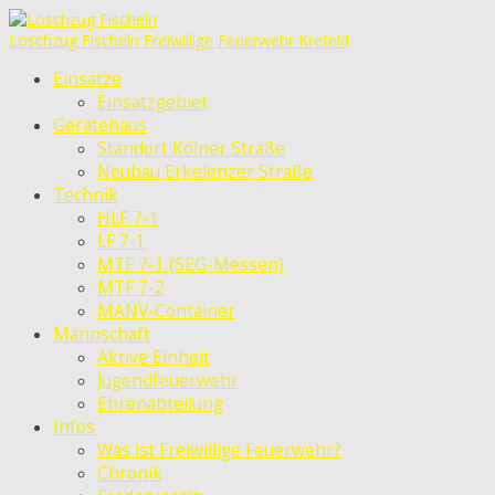
Löschzug Fischeln
Freiwillige Feuerwehr Krefeld
Einsätze
Einsatzgebiet
Gerätehaus
Standort Kölner Straße
Neubau Erkelenzer Straße
Technik
HLF 7-1
LF 7-1
MTF 7-1 (SEG-Messen)
MTF 7-2
MANV-Container
Mannschaft
Aktive Einheit
Jugendfeuerwehr
Ehrenabteilung
Infos
Was ist Freiwillige Feuerwehr?
Chronik