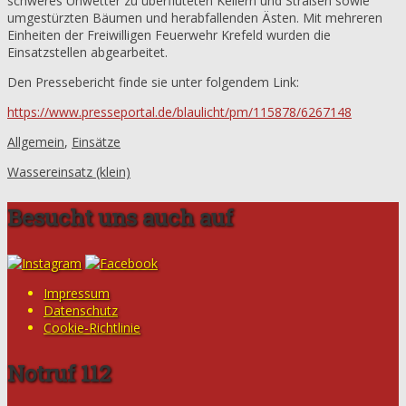
schweres Unwetter zu überfluteten Kellern und Straßen sowie
umgestürzten Bäumen und herabfallenden Ästen. Mit mehreren
Einheiten der Freiwilligen Feuerwehr Krefeld wurden die
Einsatzstellen abgearbeitet.
Den Pressebericht finde sie unter folgendem Link:
https://www.presseportal.de/blaulicht/pm/115878/6267148
Allgemein
,
Einsätze
Wassereinsatz (klein)
Besucht uns auch auf
Impressum
Datenschutz
Cookie-Richtlinie
Notruf 112