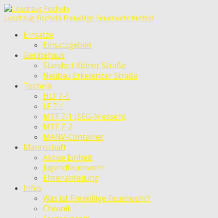
Löschzug Fischeln
Freiwillige Feuerwehr Krefeld
Einsätze
Einsatzgebiet
Gerätehaus
Standort Kölner Straße
Neubau Erkelenzer Straße
Technik
HLF 7-1
LF 7-1
MTF 7-1 (SEG-Messen)
MTF 7-2
MANV-Container
Mannschaft
Aktive Einheit
Jugendfeuerwehr
Ehrenabteilung
Infos
Was ist Freiwillige Feuerwehr?
Chronik