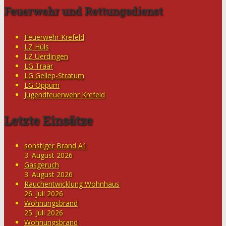
Feuerwehr und Rettungsdienst
Feuerwehr Krefeld
LZ Hüls
LZ Uerdingen
LG Traar
LG Gellep-Stratum
LG Oppum
Jugendfeuerwehr Krefeld
Letzte Einsätze
sonstiger Brand A1
3. August 2026
Gasgeruch
3. August 2026
Rauchentwicklung Wohnhaus
26. Juli 2026
Wohnungsbrand
25. Juli 2026
Wohnungsbrand