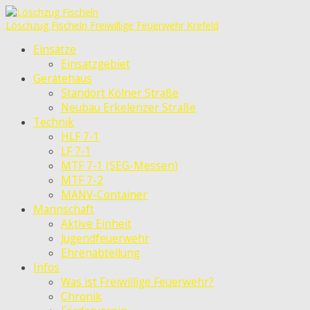
Löschzug Fischeln
Freiwillige Feuerwehr Krefeld
Einsätze
Einsatzgebiet
Gerätehaus
Standort Kölner Straße
Neubau Erkelenzer Straße
Technik
HLF 7-1
LF 7-1
MTF 7-1 (SEG-Messen)
MTF 7-2
MANV-Container
Mannschaft
Aktive Einheit
Jugendfeuerwehr
Ehrenabteilung
Infos
Was ist Freiwillige Feuerwehr?
Chronik