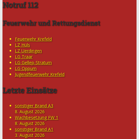
Notruf 112
Feuerwehr und Rettungsdienst
Feuerwehr Krefeld
LZ Hüls
LZ Uerdingen
LG Traar
LG Gellep-Stratum
LG Oppum
Jugendfeuerwehr Krefeld
Letzte Einsätze
sonstiger Brand A3
8. August 2026
Wachbesetzung FW 1
8. August 2026
sonstiger Brand A1
3. August 2026