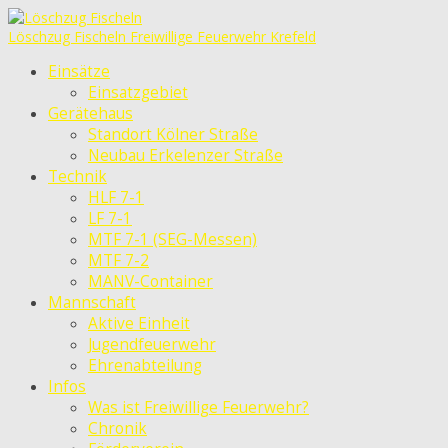
Löschzug Fischeln
Freiwillige Feuerwehr Krefeld
Einsätze
Einsatzgebiet
Gerätehaus
Standort Kölner Straße
Neubau Erkelenzer Straße
Technik
HLF 7-1
LF 7-1
MTF 7-1 (SEG-Messen)
MTF 7-2
MANV-Container
Mannschaft
Aktive Einheit
Jugendfeuerwehr
Ehrenabteilung
Infos
Was ist Freiwillige Feuerwehr?
Chronik