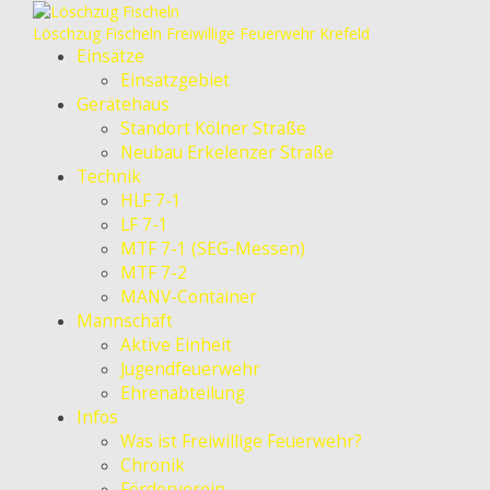
Löschzug Fischeln
Freiwillige Feuerwehr Krefeld
Einsätze
Einsatzgebiet
Gerätehaus
Standort Kölner Straße
Neubau Erkelenzer Straße
Technik
HLF 7-1
LF 7-1
MTF 7-1 (SEG-Messen)
MTF 7-2
MANV-Container
Mannschaft
Aktive Einheit
Jugendfeuerwehr
Ehrenabteilung
Infos
Was ist Freiwillige Feuerwehr?
Chronik
Förderverein