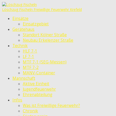
Löschzug Fischeln
Freiwillige Feuerwehr Krefeld
Einsätze
Einsatzgebiet
Gerätehaus
Standort Kölner Straße
Neubau Erkelenzer Straße
Technik
HLF 7-1
LF 7-1
MTF 7-1 (SEG-Messen)
MTF 7-2
MANV-Container
Mannschaft
Aktive Einheit
Jugendfeuerwehr
Ehrenabteilung
Infos
Was ist Freiwillige Feuerwehr?
Chronik