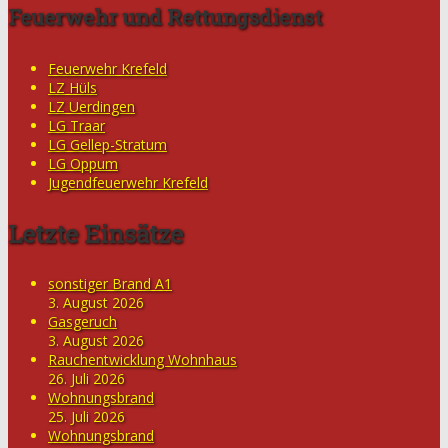
Feuerwehr und Rettungsdienst
Feuerwehr Krefeld
LZ Hüls
LZ Uerdingen
LG Traar
LG Gellep-Stratum
LG Oppum
Jugendfeuerwehr Krefeld
Letzte Einsätze
sonstiger Brand A1
3. August 2026
Gasgeruch
3. August 2026
Rauchentwicklung Wohnhaus
26. Juli 2026
Wohnungsbrand
25. Juli 2026
Wohnungsbrand