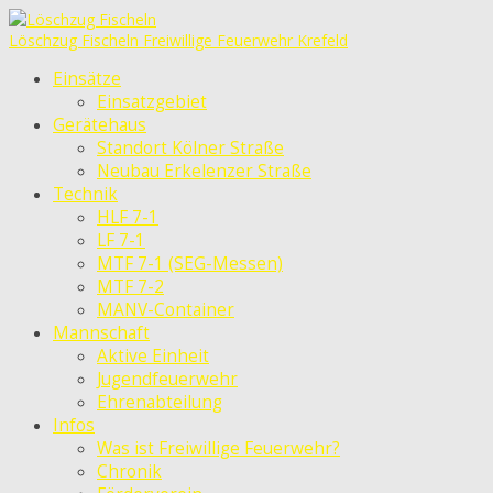
Löschzug Fischeln
Freiwillige Feuerwehr Krefeld
Einsätze
Einsatzgebiet
Gerätehaus
Standort Kölner Straße
Neubau Erkelenzer Straße
Technik
HLF 7-1
LF 7-1
MTF 7-1 (SEG-Messen)
MTF 7-2
MANV-Container
Mannschaft
Aktive Einheit
Jugendfeuerwehr
Ehrenabteilung
Infos
Was ist Freiwillige Feuerwehr?
Chronik