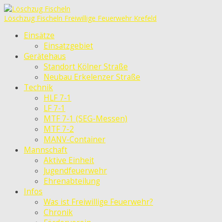
Löschzug Fischeln
Freiwillige Feuerwehr Krefeld
Einsätze
Einsatzgebiet
Gerätehaus
Standort Kölner Straße
Neubau Erkelenzer Straße
Technik
HLF 7-1
LF 7-1
MTF 7-1 (SEG-Messen)
MTF 7-2
MANV-Container
Mannschaft
Aktive Einheit
Jugendfeuerwehr
Ehrenabteilung
Infos
Was ist Freiwillige Feuerwehr?
Chronik