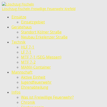
Löschzug Fischeln
Freiwillige Feuerwehr Krefeld
Einsätze
Einsatzgebiet
Gerätehaus
Standort Kölner Straße
Neubau Erkelenzer Straße
Technik
HLF 7-1
LF 7-1
MTF 7-1 (SEG-Messen)
MTF 7-2
MANV-Container
Mannschaft
Aktive Einheit
Jugendfeuerwehr
Ehrenabteilung
Infos
Was ist Freiwillige Feuerwehr?
Chronik