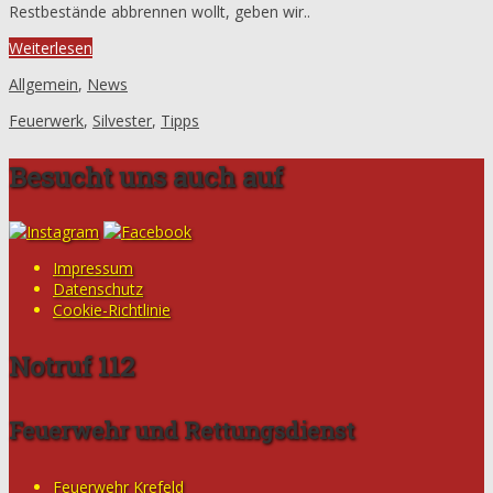
Restbestände abbrennen wollt, geben wir..
Weiterlesen
Allgemein
,
News
Feuerwerk
,
Silvester
,
Tipps
Besucht uns auch auf
Impressum
Datenschutz
Cookie-Richtlinie
Notruf 112
Feuerwehr und Rettungsdienst
Feuerwehr Krefeld