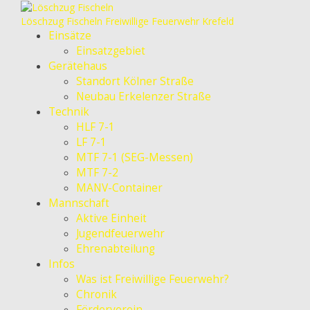
Löschzug Fischeln
Freiwillige Feuerwehr Krefeld
Einsätze
Einsatzgebiet
Gerätehaus
Standort Kölner Straße
Neubau Erkelenzer Straße
Technik
HLF 7-1
LF 7-1
MTF 7-1 (SEG-Messen)
MTF 7-2
MANV-Container
Mannschaft
Aktive Einheit
Jugendfeuerwehr
Ehrenabteilung
Infos
Was ist Freiwillige Feuerwehr?
Chronik
Förderverein