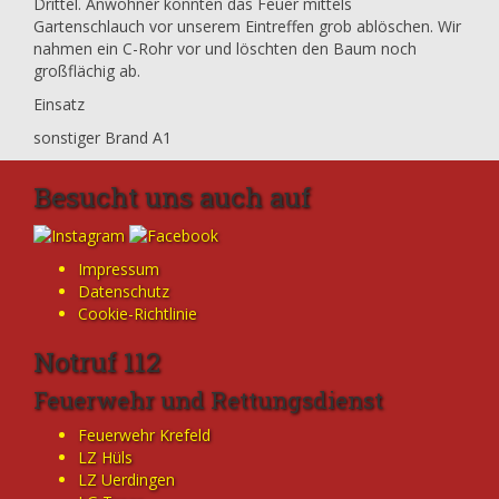
Drittel. Anwohner konnten das Feuer mittels
Gartenschlauch vor unserem Eintreffen grob ablöschen. Wir
nahmen ein C-Rohr vor und löschten den Baum noch
großflächig ab.
Einsatz
sonstiger Brand A1
Besucht uns auch auf
Impressum
Datenschutz
Cookie-Richtlinie
Notruf 112
Feuerwehr und Rettungsdienst
Feuerwehr Krefeld
LZ Hüls
LZ Uerdingen