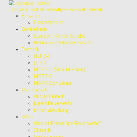
Löschzug Fischeln
Freiwillige Feuerwehr Krefeld
Einsätze
Einsatzgebiet
Gerätehaus
Standort Kölner Straße
Neubau Erkelenzer Straße
Technik
HLF 7-1
LF 7-1
MTF 7-1 (SEG-Messen)
MTF 7-2
MANV-Container
Mannschaft
Aktive Einheit
Jugendfeuerwehr
Ehrenabteilung
Infos
Was ist Freiwillige Feuerwehr?
Chronik
Förderverein