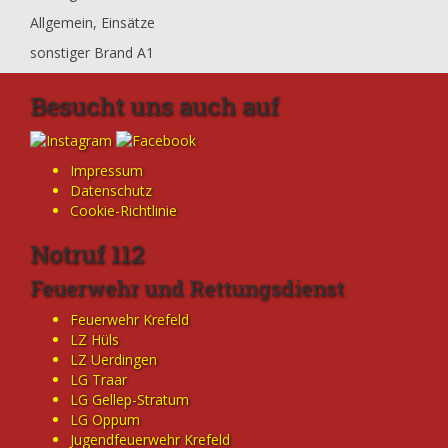
Allgemein
,
Einsätze
sonstiger Brand A1
Besucht uns auch auf
Impressum
Datenschutz
Cookie-Richtlinie
Notruf 112
Feuerwehr und Rettungsdienst
Feuerwehr Krefeld
LZ Hüls
LZ Uerdingen
LG Traar
LG Gellep-Stratum
LG Oppum
Jugendfeuerwehr Krefeld