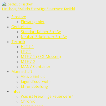
Löschzug Fischeln
Freiwillige Feuerwehr Krefeld
Einsätze
Einsatzgebiet
Gerätehaus
Standort Kölner Straße
Neubau Erkelenzer Straße
Technik
HLF 7-1
LF 7-1
MTF 7-1 (SEG-Messen)
MTF 7-2
MANV-Container
Mannschaft
Aktive Einheit
Jugendfeuerwehr
Ehrenabteilung
Infos
Was ist Freiwillige Feuerwehr?
Chronik