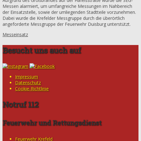
Aufgrund des Großbrandes auf der Hafelsstraße wurde die SEG-
Messen alarmiert, um umfangreiche Messungen im Nahbereich
der Einsatzstelle, sowie der umliegenden Stadtteile vorzunehmen.
Dabei wurde die Krefelder Messgruppe durch die überörtlich
angeforderte Messgruppe der Feuerwehr Duisburg unterstützt.
Messeinsatz
Besucht uns auch auf
Impressum
Datenschutz
Cookie-Richtlinie
Notruf 112
Feuerwehr und Rettungsdienst
Feuerwehr Krefeld