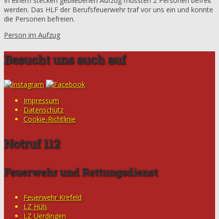
In einem stecken gebliebenen Aufzug mussten 2 Personen befreit
werden. Das HLF der Berufsfeuerwehr traf vor uns ein und konnte
die Personen befreien.
Person im Aufzug
Besucht uns auch auf
Impressum
Datenschutz
Cookie-Richtlinie
Notruf 112
Feuerwehr und Rettungsdienst
Feuerwehr Krefeld
LZ Hüls
LZ Uerdingen