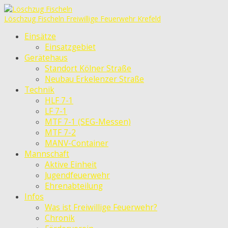
Löschzug Fischeln
Freiwillige Feuerwehr Krefeld
Einsätze
Einsatzgebiet
Gerätehaus
Standort Kölner Straße
Neubau Erkelenzer Straße
Technik
HLF 7-1
LF 7-1
MTF 7-1 (SEG-Messen)
MTF 7-2
MANV-Container
Mannschaft
Aktive Einheit
Jugendfeuerwehr
Ehrenabteilung
Infos
Was ist Freiwillige Feuerwehr?
Chronik