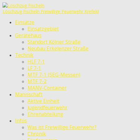
Löschzug Fischeln
Freiwillige Feuerwehr Krefeld
Einsätze
Einsatzgebiet
Gerätehaus
Standort Kölner Straße
Neubau Erkelenzer Straße
Technik
HLF 7-1
LF 7-1
MTF 7-1 (SEG-Messen)
MTF 7-2
MANV-Container
Mannschaft
Aktive Einheit
Jugendfeuerwehr
Ehrenabteilung
Infos
Was ist Freiwillige Feuerwehr?
Chronik