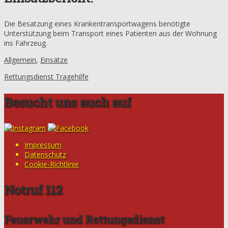
Die Besatzung eines Krankentransportwagens benötigte
Unterstützung beim Transport eines Patienten aus der Wohnung
ins Fahrzeug.
Allgemein
,
Einsätze
Rettungsdienst Tragehilfe
Besucht uns auch auf
Impressum
Datenschutz
Cookie-Richtlinie
Notruf 112
Feuerwehr und Rettungsdienst