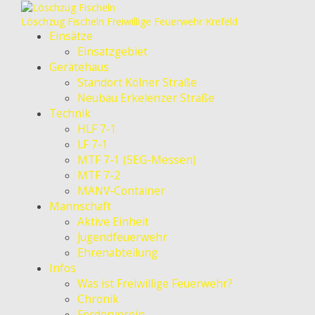
Löschzug Fischeln
Freiwillige Feuerwehr Krefeld
Einsätze
Einsatzgebiet
Gerätehaus
Standort Kölner Straße
Neubau Erkelenzer Straße
Technik
HLF 7-1
LF 7-1
MTF 7-1 (SEG-Messen)
MTF 7-2
MANV-Container
Mannschaft
Aktive Einheit
Jugendfeuerwehr
Ehrenabteilung
Infos
Was ist Freiwillige Feuerwehr?
Chronik
Förderverein