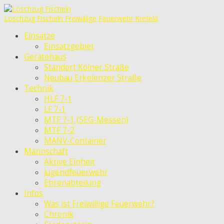
Löschzug Fischeln
Freiwillige Feuerwehr Krefeld
Einsätze
Einsatzgebiet
Gerätehaus
Standort Kölner Straße
Neubau Erkelenzer Straße
Technik
HLF 7-1
LF 7-1
MTF 7-1 (SEG-Messen)
MTF 7-2
MANV-Container
Mannschaft
Aktive Einheit
Jugendfeuerwehr
Ehrenabteilung
Infos
Was ist Freiwillige Feuerwehr?
Chronik