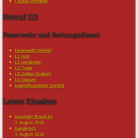
Cookie-Richtlinie
Notruf 112
Feuerwehr und Rettungsdienst
Feuerwehr Krefeld
LZ Hüls
LZ Uerdingen
LG Traar
LG Gellep-Stratum
LG Oppum
Jugendfeuerwehr Krefeld
Letzte Einsätze
sonstiger Brand A1
3. August 2026
Gasgeruch
3. August 2026