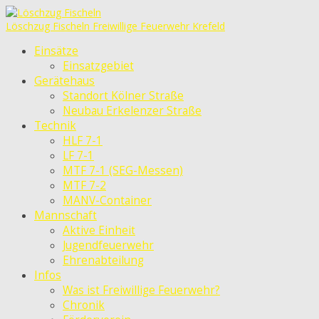
Löschzug Fischeln
Freiwillige Feuerwehr Krefeld
Einsätze
Einsatzgebiet
Gerätehaus
Standort Kölner Straße
Neubau Erkelenzer Straße
Technik
HLF 7-1
LF 7-1
MTF 7-1 (SEG-Messen)
MTF 7-2
MANV-Container
Mannschaft
Aktive Einheit
Jugendfeuerwehr
Ehrenabteilung
Infos
Was ist Freiwillige Feuerwehr?
Chronik