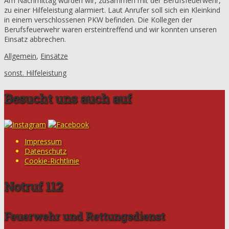
Am Nachmittag wurden wir, zusammen mit der Berufsfeuerwehr,
zu einer Hilfeleistung alarmiert. Laut Anrufer soll sich ein Kleinkind
in einem verschlossenen PKW befinden. Die Kollegen der
Berufsfeuerwehr waren ersteintreffend und wir konnten unseren
Einsatz abbrechen.
Allgemein
,
Einsätze
sonst. Hilfeleistung
Besucht uns auch auf
Impressum
Datenschutz
Cookie-Richtlinie
Notruf 112
Feuerwehr und Rettungsdienst