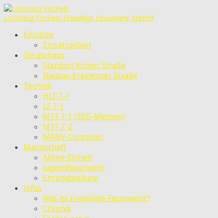
Löschzug Fischeln
Freiwillige Feuerwehr Krefeld
Einsätze
Einsatzgebiet
Gerätehaus
Standort Kölner Straße
Neubau Erkelenzer Straße
Technik
HLF 7-1
LF 7-1
MTF 7-1 (SEG-Messen)
MTF 7-2
MANV-Container
Mannschaft
Aktive Einheit
Jugendfeuerwehr
Ehrenabteilung
Infos
Was ist Freiwillige Feuerwehr?
Chronik