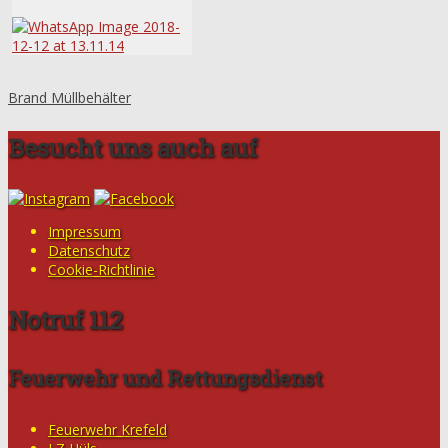
Brand Müllbehälter
Besucht uns auch auf
Impressum
Datenschutz
Cookie-Richtlinie
Notruf 112
Feuerwehr und Rettungsdienst
Feuerwehr Krefeld