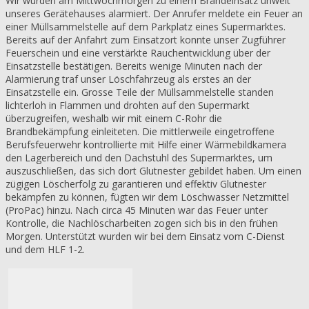
Wir wurden am Mittwochmorgen zu einem Brandeinsatz unweit
unseres Gerätehauses alarmiert. Der Anrufer meldete ein Feuer an
einer Müllsammelstelle auf dem Parkplatz eines Supermarktes.
Bereits auf der Anfahrt zum Einsatzort konnte unser Zugführer
Feuerschein und eine verstärkte Rauchentwicklung über der
Einsatzstelle bestätigen. Bereits wenige Minuten nach der
Alarmierung traf unser Löschfahrzeug als erstes an der
Einsatzstelle ein. Grosse Teile der Müllsammelstelle standen
lichterloh in Flammen und drohten auf den Supermarkt
überzugreifen, weshalb wir mit einem C-Rohr die
Brandbekämpfung einleiteten. Die mittlerweile eingetroffene
Berufsfeuerwehr kontrollierte mit Hilfe einer Wärmebildkamera
den Lagerbereich und den Dachstuhl des Supermarktes, um
auszuschließen, das sich dort Glutnester gebildet haben. Um einen
zügigen Löscherfolg zu garantieren und effektiv Glutnester
bekämpfen zu können, fügten wir dem Löschwasser Netzmittel
(ProPac) hinzu. Nach circa 45 Minuten war das Feuer unter
Kontrolle, die Nachlöscharbeiten zogen sich bis in den frühen
Morgen. Unterstützt wurden wir bei dem Einsatz vom C-Dienst
und dem HLF 1-2.