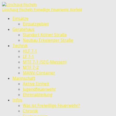
Löschzug Fischeln
Freiwillige Feuerwehr Krefeld
Einsätze
Einsatzgebiet
Gerätehaus
Standort Kölner Straße
Neubau Erkelenzer Straße
Technik
HLF 7-1
LF 7-1
MTF 7-1 (SEG-Messen)
MTF 7-2
MANV-Container
Mannschaft
Aktive Einheit
Jugendfeuerwehr
Ehrenabteilung
Infos
Was ist Freiwillige Feuerwehr?
Chronik