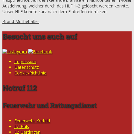
Hauptfriedhof. Auf dem Gelände brannte ein Müllcontainer in voller
Ausdehnung, welcher durch das HLF 1-2 gelöscht werden konnte.
Unser HLF konnte kurz nach dem Eintreffen einrücken.
Brand Müllbehälter
Besucht uns auch auf
Impressum
Datenschutz
Cookie-Richtlinie
Notruf 112
Feuerwehr und Rettungsdienst
Feuerwehr Krefeld
LZ Hüls
LZ Uerdingen