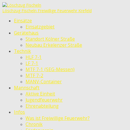
Löschzug Fischeln
Freiwillige Feuerwehr Krefeld
Einsätze
Einsatzgebiet
Gerätehaus
Standort Kölner Straße
Neubau Erkelenzer Straße
Technik
HLF 7-1
LF 7-1
MTF 7-1 (SEG-Messen)
MTF 7-2
MANV-Container
Mannschaft
Aktive Einheit
Jugendfeuerwehr
Ehrenabteilung
Infos
Was ist Freiwillige Feuerwehr?
Chronik