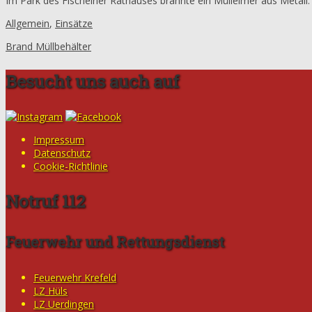
Im Park des Fischelner Rathauses brannte ein Mülleimer aus Metall.
Allgemein
,
Einsätze
Brand Müllbehälter
Besucht uns auch auf
Impressum
Datenschutz
Cookie-Richtlinie
Notruf 112
Feuerwehr und Rettungsdienst
Feuerwehr Krefeld
LZ Hüls
LZ Uerdingen