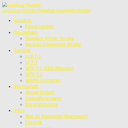
Löschzug Fischeln
Freiwillige Feuerwehr Krefeld
Einsätze
Einsatzgebiet
Gerätehaus
Standort Kölner Straße
Neubau Erkelenzer Straße
Technik
HLF 7-1
LF 7-1
MTF 7-1 (SEG-Messen)
MTF 7-2
MANV-Container
Mannschaft
Aktive Einheit
Jugendfeuerwehr
Ehrenabteilung
Infos
Was ist Freiwillige Feuerwehr?
Chronik