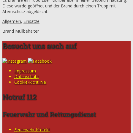
Es brannte ein 1000 Liter Müllbehälter in einer Betonumhausung.
Diese wurde geöffnet und der Brand durch einen Trupp mit
Atemschutz abgelöscht.
Allgemein
,
Einsätze
Brand Müllbehälter
Besucht uns auch auf
Impressum
Datenschutz
Cookie-Richtlinie
Notruf 112
Feuerwehr und Rettungsdienst
Feuerwehr Krefeld