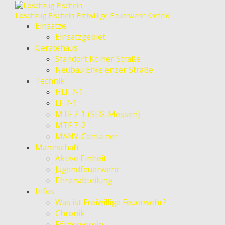
Löschzug Fischeln
Freiwillige Feuerwehr Krefeld
Einsätze
Einsatzgebiet
Gerätehaus
Standort Kölner Straße
Neubau Erkelenzer Straße
Technik
HLF 7-1
LF 7-1
MTF 7-1 (SEG-Messen)
MTF 7-2
MANV-Container
Mannschaft
Aktive Einheit
Jugendfeuerwehr
Ehrenabteilung
Infos
Was ist Freiwillige Feuerwehr?
Chronik
Förderverein