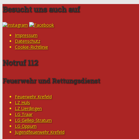
Besucht uns auch auf
Impressum
Datenschutz
Cookie-Richtlinie
Notruf 112
Feuerwehr und Rettungsdienst
Feuerwehr Krefeld
LZ Hüls
LZ Uerdingen
LG Traar
LG Gellep-Stratum
LG Oppum
Jugendfeuerwehr Krefeld