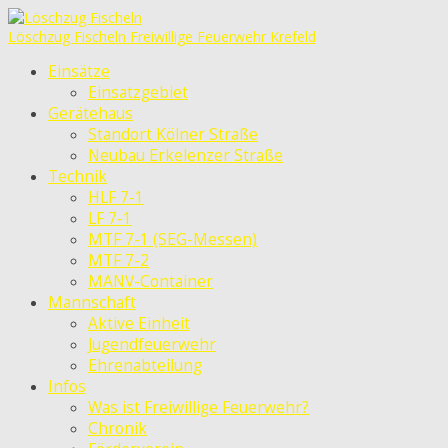
Löschzug Fischeln
Freiwillige Feuerwehr Krefeld
Einsätze
Einsatzgebiet
Gerätehaus
Standort Kölner Straße
Neubau Erkelenzer Straße
Technik
HLF 7-1
LF 7-1
MTF 7-1 (SEG-Messen)
MTF 7-2
MANV-Container
Mannschaft
Aktive Einheit
Jugendfeuerwehr
Ehrenabteilung
Infos
Was ist Freiwillige Feuerwehr?
Chronik