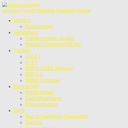
Löschzug Fischeln
Freiwillige Feuerwehr Krefeld
Einsätze
Einsatzgebiet
Gerätehaus
Standort Kölner Straße
Neubau Erkelenzer Straße
Technik
HLF 7-1
LF 7-1
MTF 7-1 (SEG-Messen)
MTF 7-2
MANV-Container
Mannschaft
Aktive Einheit
Jugendfeuerwehr
Ehrenabteilung
Infos
Was ist Freiwillige Feuerwehr?
Chronik