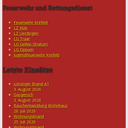
Feuerwehr und Rettungsdienst
Feuerwehr Krefeld
LZ Hüls
LZ Uerdingen
LG Traar
LG Gellep-Stratum
LG Oppum
Jugendfeuerwehr Krefeld
Letzte Einsätze
sonstiger Brand A1
3. August 2026
Gasgeruch
3. August 2026
Rauchentwicklung Wohnhaus
26. Juli 2026
Wohnungsbrand
25. Juli 2026
Wohnungsbrand