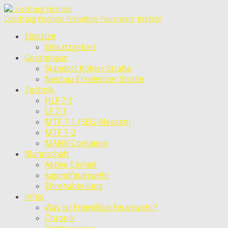
Löschzug Fischeln
Freiwillige Feuerwehr Krefeld
Einsätze
Einsatzgebiet
Gerätehaus
Standort Kölner Straße
Neubau Erkelenzer Straße
Technik
HLF 7-1
LF 7-1
MTF 7-1 (SEG-Messen)
MTF 7-2
MANV-Container
Mannschaft
Aktive Einheit
Jugendfeuerwehr
Ehrenabteilung
Infos
Was ist Freiwillige Feuerwehr?
Chronik