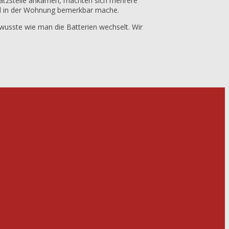
nsatzstelle ankamen, machten sich mehrere
and in der Wohnung bemerkbar mache.
 wusste wie man die Batterien wechselt. Wir