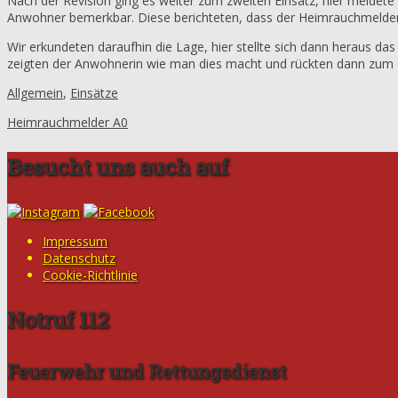
Nach der Revision ging es weiter zum zweiten Einsatz, hier meldete
Anwohner bemerkbar. Diese berichteten, dass der Heimrauchmelder 
Wir erkundeten daraufhin die Lage, hier stellte sich dann heraus d
zeigten der Anwohnerin wie man dies macht und rückten dann zum 
Allgemein
,
Einsätze
Heimrauchmelder A0
Besucht uns auch auf
Impressum
Datenschutz
Cookie-Richtlinie
Notruf 112
Feuerwehr und Rettungsdienst