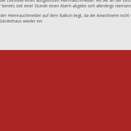
 die Leitstelle einen ausgelösten Heimrauchmelder. Als wir an der Ei
bereits seit einer Stunde einen Alarm abgebe sich allerdings niem
as der Heimrauchmelder auf dem Balkon liegt, da die Anwohnerin nicht
Gerätehaus wieder ein.