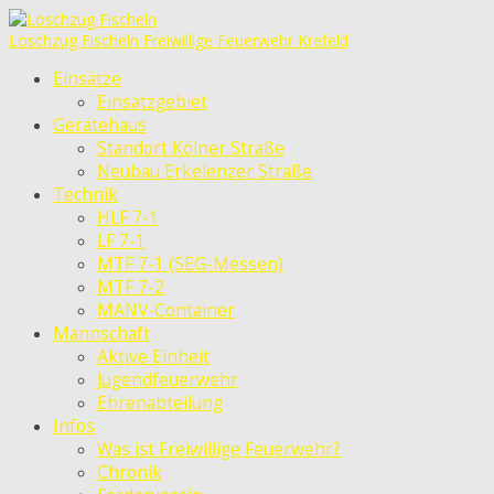
Löschzug Fischeln
Freiwillige Feuerwehr Krefeld
Einsätze
Einsatzgebiet
Gerätehaus
Standort Kölner Straße
Neubau Erkelenzer Straße
Technik
HLF 7-1
LF 7-1
MTF 7-1 (SEG-Messen)
MTF 7-2
MANV-Container
Mannschaft
Aktive Einheit
Jugendfeuerwehr
Ehrenabteilung
Infos
Was ist Freiwillige Feuerwehr?
Chronik