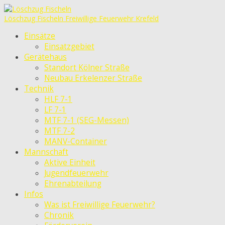
Löschzug Fischeln
Freiwillige Feuerwehr Krefeld
Einsätze
Einsatzgebiet
Gerätehaus
Standort Kölner Straße
Neubau Erkelenzer Straße
Technik
HLF 7-1
LF 7-1
MTF 7-1 (SEG-Messen)
MTF 7-2
MANV-Container
Mannschaft
Aktive Einheit
Jugendfeuerwehr
Ehrenabteilung
Infos
Was ist Freiwillige Feuerwehr?
Chronik