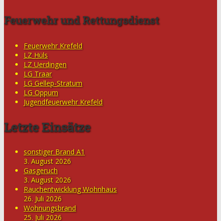
Feuerwehr und Rettungsdienst
Feuerwehr Krefeld
LZ Hüls
LZ Uerdingen
LG Traar
LG Gellep-Stratum
LG Oppum
Jugendfeuerwehr Krefeld
Letzte Einsätze
sonstiger Brand A1
3. August 2026
Gasgeruch
3. August 2026
Rauchentwicklung Wohnhaus
26. Juli 2026
Wohnungsbrand
25. Juli 2026