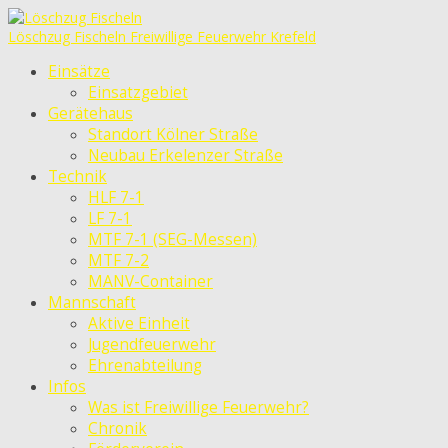
Löschzug Fischeln
Freiwillige Feuerwehr Krefeld
Einsätze
Einsatzgebiet
Gerätehaus
Standort Kölner Straße
Neubau Erkelenzer Straße
Technik
HLF 7-1
LF 7-1
MTF 7-1 (SEG-Messen)
MTF 7-2
MANV-Container
Mannschaft
Aktive Einheit
Jugendfeuerwehr
Ehrenabteilung
Infos
Was ist Freiwillige Feuerwehr?
Chronik