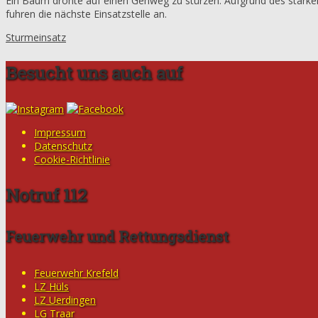
Ein Baum drohte auf einen Gehweg zu stürzen. Aufgrund des starken
fuhren die nächste Einsatzstelle an.
Sturmeinsatz
Besucht uns auch auf
Impressum
Datenschutz
Cookie-Richtlinie
Notruf 112
Feuerwehr und Rettungsdienst
Feuerwehr Krefeld
LZ Hüls
LZ Uerdingen
LG Traar