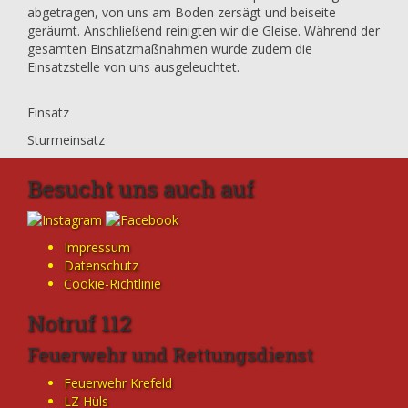
abgetragen, von uns am Boden zersägt und beiseite
geräumt. Anschließend reinigten wir die Gleise. Während der
gesamten Einsatzmaßnahmen wurde zudem die
Einsatzstelle von uns ausgeleuchtet.
Einsatz
Sturmeinsatz
Besucht uns auch auf
Impressum
Datenschutz
Cookie-Richtlinie
Notruf 112
Feuerwehr und Rettungsdienst
Feuerwehr Krefeld
LZ Hüls