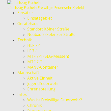
Löschzug Fischeln
Freiwillige Feuerwehr Krefeld
Einsätze
Einsatzgebiet
Gerätehaus
Standort Kölner Straße
Neubau Erkelenzer Straße
Technik
HLF 7-1
LF 7-1
MTF 7-1 (SEG-Messen)
MTF 7-2
MANV-Container
Mannschaft
Aktive Einheit
Jugendfeuerwehr
Ehrenabteilung
Infos
Was ist Freiwillige Feuerwehr?
Chronik
Förderverein