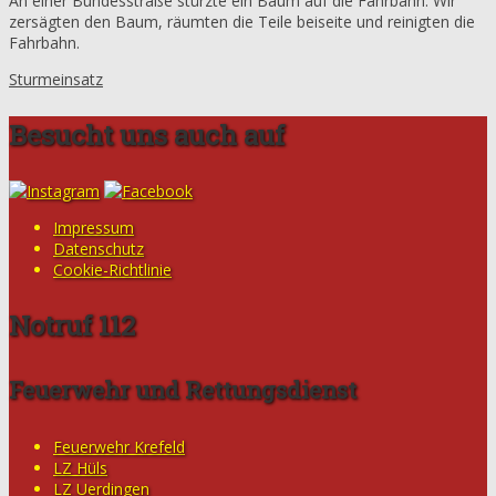
An einer Bundesstraße stürzte ein Baum auf die Fahrbahn. Wir
zersägten den Baum, räumten die Teile beiseite und reinigten die
Fahrbahn.
Sturmeinsatz
Besucht uns auch auf
Impressum
Datenschutz
Cookie-Richtlinie
Notruf 112
Feuerwehr und Rettungsdienst
Feuerwehr Krefeld
LZ Hüls
LZ Uerdingen