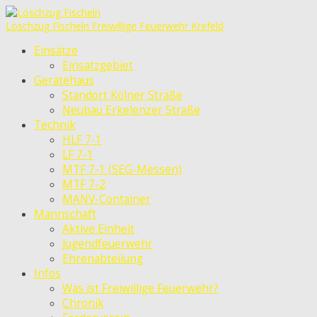
Löschzug Fischeln
Freiwillige Feuerwehr Krefeld
Einsätze
Einsatzgebiet
Gerätehaus
Standort Kölner Straße
Neubau Erkelenzer Straße
Technik
HLF 7-1
LF 7-1
MTF 7-1 (SEG-Messen)
MTF 7-2
MANV-Container
Mannschaft
Aktive Einheit
Jugendfeuerwehr
Ehrenabteilung
Infos
Was ist Freiwillige Feuerwehr?
Chronik