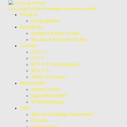
Löschzug Fischeln
Freiwillige Feuerwehr Krefeld
Einsätze
Einsatzgebiet
Gerätehaus
Standort Kölner Straße
Neubau Erkelenzer Straße
Technik
HLF 7-1
LF 7-1
MTF 7-1 (SEG-Messen)
MTF 7-2
MANV-Container
Mannschaft
Aktive Einheit
Jugendfeuerwehr
Ehrenabteilung
Infos
Was ist Freiwillige Feuerwehr?
Chronik
Förderverein