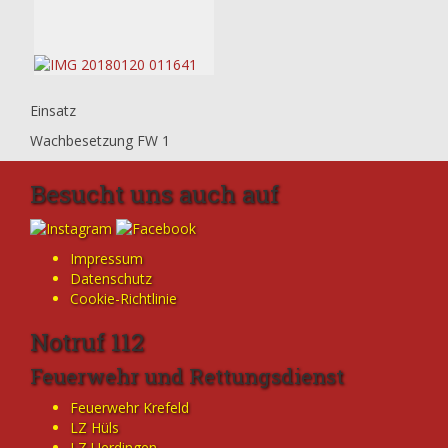
Einsatz
Wachbesetzung FW 1
Besucht uns auch auf
Impressum
Datenschutz
Cookie-Richtlinie
Notruf 112
Feuerwehr und Rettungsdienst
Feuerwehr Krefeld
LZ Hüls
LZ Uerdingen