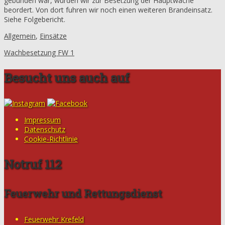
gebunden war, wurden wir zur Besetzung der Hauptwache
beordert. Von dort fuhren wir noch einen weiteren Brandeinsatz.
Siehe Folgebericht.
Allgemein
,
Einsätze
Wachbesetzung FW 1
Besucht uns auch auf
Impressum
Datenschutz
Cookie-Richtlinie
Notruf 112
Feuerwehr und Rettungsdienst
Feuerwehr Krefeld