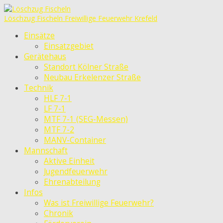
Löschzug Fischeln
Freiwillige Feuerwehr Krefeld
Einsätze
Einsatzgebiet
Gerätehaus
Standort Kölner Straße
Neubau Erkelenzer Straße
Technik
HLF 7-1
LF 7-1
MTF 7-1 (SEG-Messen)
MTF 7-2
MANV-Container
Mannschaft
Aktive Einheit
Jugendfeuerwehr
Ehrenabteilung
Infos
Was ist Freiwillige Feuerwehr?
Chronik