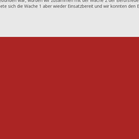
gebunden war, wurden wir zusammen mit der Wache 2 der Berufsfeu
te sich die Wache 1 aber wieder Einsatzbereit und wir konnten den E