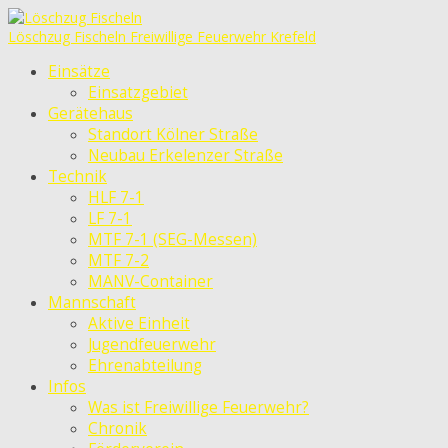
Löschzug Fischeln
Freiwillige Feuerwehr Krefeld
Einsätze
Einsatzgebiet
Gerätehaus
Standort Kölner Straße
Neubau Erkelenzer Straße
Technik
HLF 7-1
LF 7-1
MTF 7-1 (SEG-Messen)
MTF 7-2
MANV-Container
Mannschaft
Aktive Einheit
Jugendfeuerwehr
Ehrenabteilung
Infos
Was ist Freiwillige Feuerwehr?
Chronik