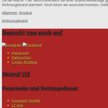
Da die Wache 1 der Berufsfeuerwehr bei einer Brandmeldeanlage 
Wohnungsbrand alarmiert. Noch bevor wir ausrücken konnten, melde
Allgemein
,
Einsätze
Wohnungsbrand
Besucht uns auch auf
Impressum
Datenschutz
Cookie-Richtlinie
Notruf 112
Feuerwehr und Rettungsdienst
Feuerwehr Krefeld
LZ Hüls