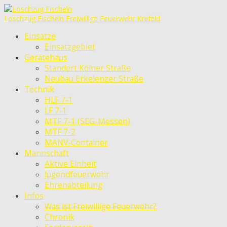
Löschzug Fischeln
Freiwillige Feuerwehr Krefeld
Einsätze
Einsatzgebiet
Gerätehaus
Standort Kölner Straße
Neubau Erkelenzer Straße
Technik
HLF 7-1
LF 7-1
MTF 7-1 (SEG-Messen)
MTF 7-2
MANV-Container
Mannschaft
Aktive Einheit
Jugendfeuerwehr
Ehrenabteilung
Infos
Was ist Freiwillige Feuerwehr?
Chronik