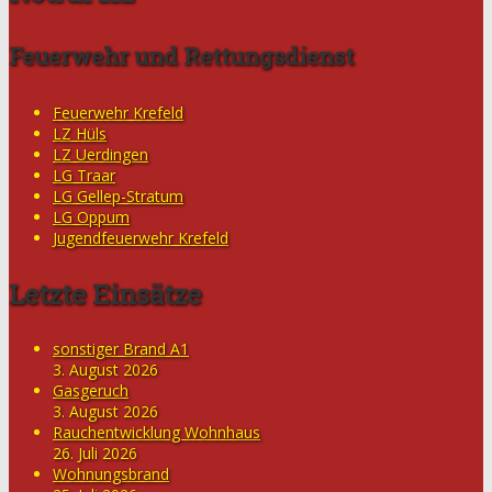
Feuerwehr und Rettungsdienst
Feuerwehr Krefeld
LZ Hüls
LZ Uerdingen
LG Traar
LG Gellep-Stratum
LG Oppum
Jugendfeuerwehr Krefeld
Letzte Einsätze
sonstiger Brand A1
3. August 2026
Gasgeruch
3. August 2026
Rauchentwicklung Wohnhaus
26. Juli 2026
Wohnungsbrand