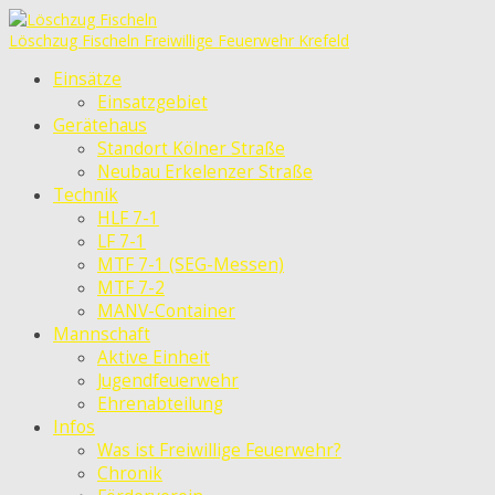
Löschzug Fischeln
Freiwillige Feuerwehr Krefeld
Einsätze
Einsatzgebiet
Gerätehaus
Standort Kölner Straße
Neubau Erkelenzer Straße
Technik
HLF 7-1
LF 7-1
MTF 7-1 (SEG-Messen)
MTF 7-2
MANV-Container
Mannschaft
Aktive Einheit
Jugendfeuerwehr
Ehrenabteilung
Infos
Was ist Freiwillige Feuerwehr?
Chronik