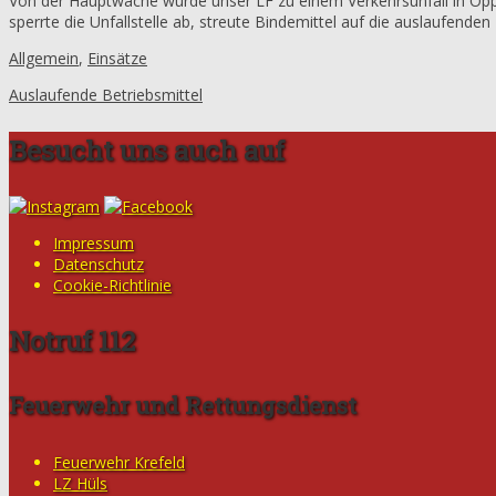
Von der Hauptwache wurde unser LF zu einem Verkehrsunfall in Oppum
sperrte die Unfallstelle ab, streute Bindemittel auf die auslaufend
Allgemein
,
Einsätze
Auslaufende Betriebsmittel
Besucht uns auch auf
Impressum
Datenschutz
Cookie-Richtlinie
Notruf 112
Feuerwehr und Rettungsdienst
Feuerwehr Krefeld
LZ Hüls