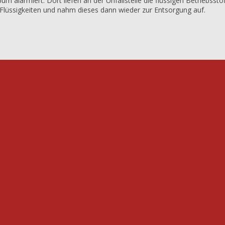
 alarmiert. Dort liefen an der Unfallstelle die flüssigen Betriebsst
en Flüssigkeiten und nahm dieses dann wieder zur Entsorgung auf.