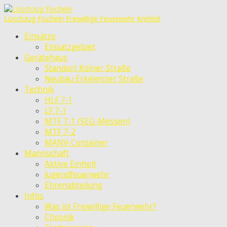
Löschzug Fischeln
Freiwillige Feuerwehr Krefeld
Einsätze
Einsatzgebiet
Gerätehaus
Standort Kölner Straße
Neubau Erkelenzer Straße
Technik
HLF 7-1
LF 7-1
MTF 7-1 (SEG-Messen)
MTF 7-2
MANV-Container
Mannschaft
Aktive Einheit
Jugendfeuerwehr
Ehrenabteilung
Infos
Was ist Freiwillige Feuerwehr?
Chronik