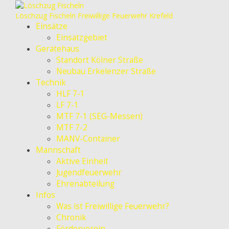
Löschzug Fischeln
Freiwillige Feuerwehr Krefeld
Einsätze
Einsatzgebiet
Gerätehaus
Standort Kölner Straße
Neubau Erkelenzer Straße
Technik
HLF 7-1
LF 7-1
MTF 7-1 (SEG-Messen)
MTF 7-2
MANV-Container
Mannschaft
Aktive Einheit
Jugendfeuerwehr
Ehrenabteilung
Infos
Was ist Freiwillige Feuerwehr?
Chronik
Förderverein