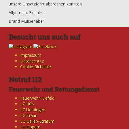
unsere Einsatzfahrt abbrechen konnten.
Allgemein
,
Einsätze
Brand Müllbehälter
Besucht uns auch auf
Impressum
Datenschutz
Cookie-Richtlinie
Notruf 112
Feuerwehr und Rettungsdienst
Feuerwehr Krefeld
LZ Hüls
LZ Uerdingen
LG Traar
LG Gellep-Stratum
LG Oppum