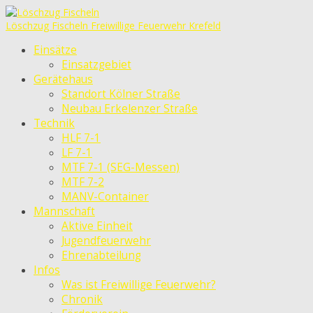
Löschzug Fischeln
Freiwillige Feuerwehr Krefeld
Einsätze
Einsatzgebiet
Gerätehaus
Standort Kölner Straße
Neubau Erkelenzer Straße
Technik
HLF 7-1
LF 7-1
MTF 7-1 (SEG-Messen)
MTF 7-2
MANV-Container
Mannschaft
Aktive Einheit
Jugendfeuerwehr
Ehrenabteilung
Infos
Was ist Freiwillige Feuerwehr?
Chronik