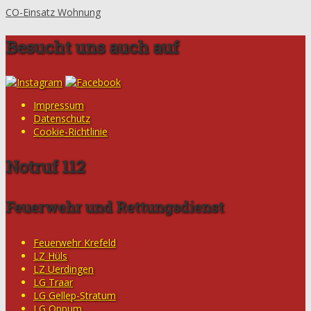
CO-Einsatz Wohnung
Besucht uns auch auf
Impressum
Datenschutz
Cookie-Richtlinie
Notruf 112
Feuerwehr und Rettungsdienst
Feuerwehr Krefeld
LZ Hüls
LZ Uerdingen
LG Traar
LG Gellep-Stratum
LG Oppum