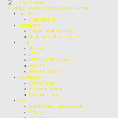
Löschzug Fischeln
Freiwillige Feuerwehr Krefeld
Einsätze
Einsatzgebiet
Gerätehaus
Standort Kölner Straße
Neubau Erkelenzer Straße
Technik
HLF 7-1
LF 7-1
MTF 7-1 (SEG-Messen)
MTF 7-2
MANV-Container
Mannschaft
Aktive Einheit
Jugendfeuerwehr
Ehrenabteilung
Infos
Was ist Freiwillige Feuerwehr?
Chronik
Förderverein