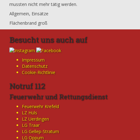
mussten nicht mehr tätig werden.
Allgemein
,
Einsätze
Flächenbrand groß
Besucht uns auch auf
Impressum
Datenschutz
Cookie-Richtlinie
Notruf 112
Feuerwehr und Rettungsdienst
Feuerwehr Krefeld
LZ Hüls
LZ Uerdingen
LG Traar
LG Gellep-Stratum
LG Oppum