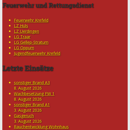
Feuerwehr und Rettungsdienst
Feuerwehr Krefeld
LZ Hüls
LZ Uerdingen
LG Traar
LG Gellep-Stratum
LG Oppum
Jugendfeuerwehr Krefeld
Letzte Einsätze
sonstiger Brand A3
8. August 2026
Wachbesetzung FW 1
8. August 2026
sonstiger Brand A1
3. August 2026
Gasgeruch
3. August 2026
Rauchentwicklung Wohnhaus