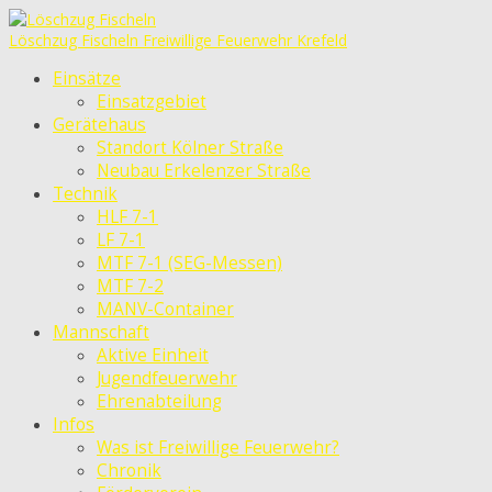
Löschzug Fischeln
Freiwillige Feuerwehr Krefeld
Einsätze
Einsatzgebiet
Gerätehaus
Standort Kölner Straße
Neubau Erkelenzer Straße
Technik
HLF 7-1
LF 7-1
MTF 7-1 (SEG-Messen)
MTF 7-2
MANV-Container
Mannschaft
Aktive Einheit
Jugendfeuerwehr
Ehrenabteilung
Infos
Was ist Freiwillige Feuerwehr?
Chronik