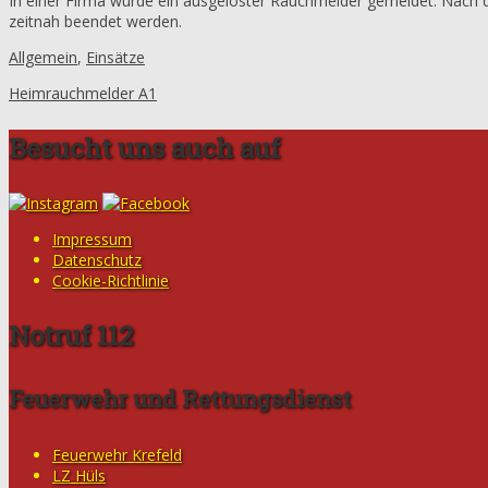
In einer Firma wurde ein ausgelöster Rauchmelder gemeldet. Nach de
zeitnah beendet werden.
Allgemein
,
Einsätze
Heimrauchmelder A1
Besucht uns auch auf
Impressum
Datenschutz
Cookie-Richtlinie
Notruf 112
Feuerwehr und Rettungsdienst
Feuerwehr Krefeld
LZ Hüls