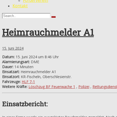
Förderverein
Kontakt
Heimrauchmelder A1
15. Juni 2024
Datum:
15. Juni 2024 um 8:46 Uhr
Alarmierungsart:
DME
Dauer:
14 Minuten
Einsatzart:
Heimrauchmelder A1
Einsatzort:
KR-Fischeln, Oberschlesienstr.
Fahrzeuge:
HLF 7-1
Weitere Kräfte:
Löschzug BF Feuerwache 1
,
Polizei
,
Rettungsdiens
Einsatzbericht: