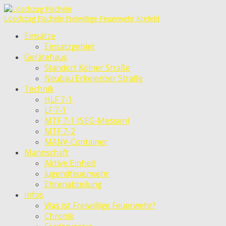
Löschzug Fischeln
Freiwillige Feuerwehr Krefeld
Einsätze
Einsatzgebiet
Gerätehaus
Standort Kölner Straße
Neubau Erkelenzer Straße
Technik
HLF 7-1
LF 7-1
MTF 7-1 (SEG-Messen)
MTF 7-2
MANV-Container
Mannschaft
Aktive Einheit
Jugendfeuerwehr
Ehrenabteilung
Infos
Was ist Freiwillige Feuerwehr?
Chronik