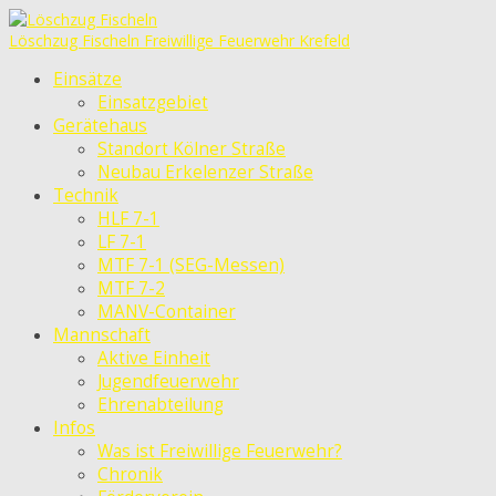
Löschzug Fischeln
Freiwillige Feuerwehr Krefeld
Einsätze
Einsatzgebiet
Gerätehaus
Standort Kölner Straße
Neubau Erkelenzer Straße
Technik
HLF 7-1
LF 7-1
MTF 7-1 (SEG-Messen)
MTF 7-2
MANV-Container
Mannschaft
Aktive Einheit
Jugendfeuerwehr
Ehrenabteilung
Infos
Was ist Freiwillige Feuerwehr?
Chronik