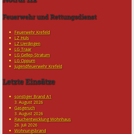
Feuerwehr und Rettungsdienst
Feuerwehr Krefeld
LZ Hüls
LZ Uerdingen
LG Traar
LG Gellep-Stratum
LG Oppum
Jugendfeuerwehr Krefeld
Letzte Einsätze
sonstiger Brand A1
3. August 2026
Gasgeruch
3. August 2026
Rauchentwicklung Wohnhaus
26. Juli 2026
Wohnungsbrand